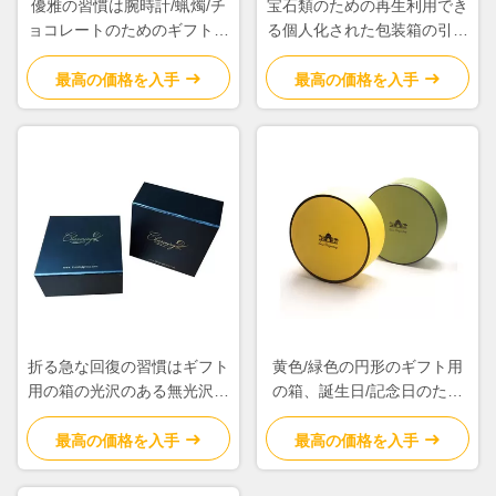
優雅の習慣は腕時計/蝋燭/チ
宝石類のための再生利用でき
ョコレートのためのギフト用
る個人化された包装箱の引出
の箱のボール紙材料を印刷し
しの正方形の形
ました
最高の価格を入手
最高の価格を入手
折る急な回復の習慣はギフト
黄色/緑色の円形のギフト用
用の箱の光沢のある無光沢の
の箱、誕生日/記念日のため
ラミネーションの表面の終わ
の円形の現在の箱
りを印刷しました
最高の価格を入手
最高の価格を入手