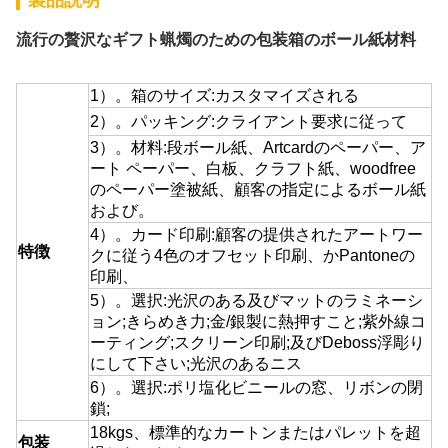
製品説明
流行の贅沢なギフト蝋燭のための包装箱のボール紙材料
1）。箱のサイズ:カスタマイズされる
2）。パッキング:クライアント要求に従って
3）。材料:段ボール紙、Artcardのペーパー、ア
ート ペーパー、白板、クラフト紙、woodfree
のペーパー塗被紙、顧客の指定によるボール紙
および。
4）。カード印刷:顧客の提供されたアートワー
特徴
クに従う4色のオフセット印刷、かPantoneの
印刷、
5）。選択:光沢のある及びマットのラミネーシ
ョン;きらめき力;金/銀製に熱押すこと;紫外線コ
ーティング;スクリーン印刷;及びDeboss浮彫り
にして下さい;光沢のあるニス
6）。選択:ポリ塩化ビニールの窓、リボンの閉
鎖;
18kgs、標準的なカートンまたはパレットを超
包装