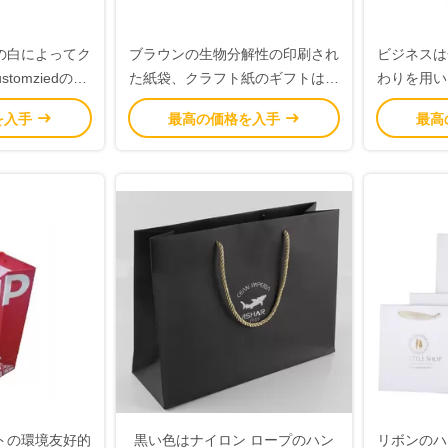
の白によってク
ブラウンの生物分解性の印刷され
ビジネスは
tomziedの印
た紙袋、クラフト紙のギフトは高
わりを用い
厚さ
い耐久性を袋に入れます
を入手
最高の価格を入手
最高
トの環境友好的
黒い色はナイロン ロープのハン
リボンのハ