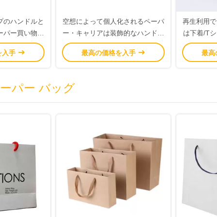
プのハンドルと
空想によって個人化されるペーパ
再生利用で
ーパー買い物袋
ー・キャリアは装飾的なハンドメ
は下着/T
色
イドの最大負荷の重量5KGを袋に
タ
を入手
最高の価格を入手
最高
入れます
ペーパー バッグ