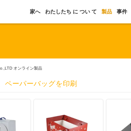
家へ
わたしたち に つい て
製品
事件
ices Co.,LTD オンライン製品
、ペーパーバッグを印刷