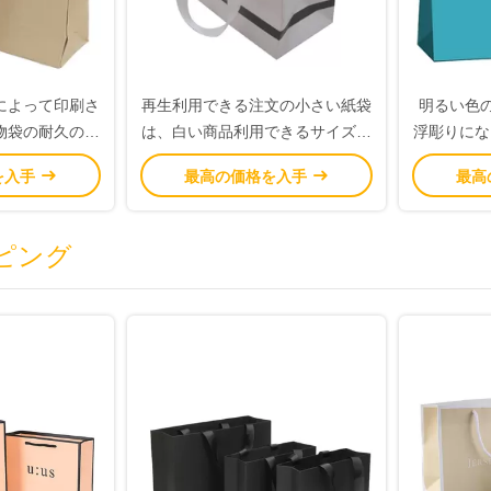
によって印刷さ
再生利用できる注文の小さい紙袋
明るい色
物袋の耐久のク
は、白い商品利用できるサイズを
浮彫りにな
材料
袋に入れます
を
を入手
最高の価格を入手
最高
ピング