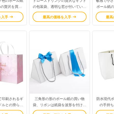
ク色のボール紙
ドローストリングの贅沢なギフト
敏感で小さ
めの贅沢を買物
の包装袋、透明な窓が付いている
ボール紙の
刷しました
ボール紙の紙袋
を
を入手
最高の価格を入手
最高
て印刷されるギ
三角形の形のボール紙の買い物
防水現代ボー
ドルとの滑らか
袋、リボンは紙袋を波形を付けま
の手持ち
れたロゴを袋に
した