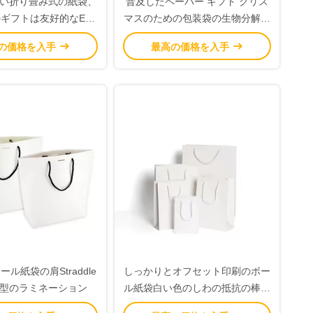
い折り畳み式の紙袋、
普及したペーパー ギフト クリス
ギフトは友好的なEco
マスのための包装袋の生物分解性
袋に入れます
のカスタマイズされた重量
の価格を入手
最高の価格を入手
ル紙袋の肩Straddle
しっかりとオフセット印刷のボー
型のラミネーション
ル紙袋白い色のしわの抵抗の棒の
耐久財