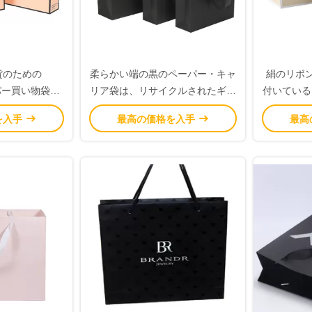
貨のための
柔らかい端の黒のペーパー・キャ
絹のリボ
ペーパー買い物袋広
リア袋は、リサイクルされたギフ
付いている
ト利用できるさまざまな形を袋に
イズの
を入手
最高の価格を入手
最高
入れます