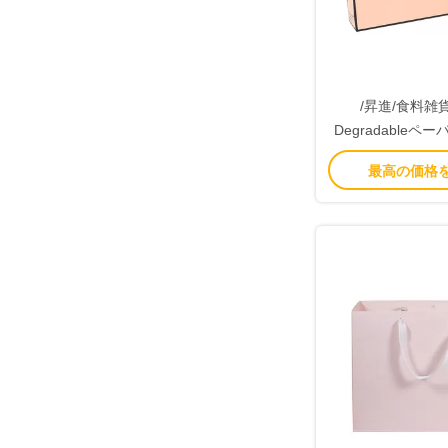
/昇進/食料雑
Degradable
告
最高の価格