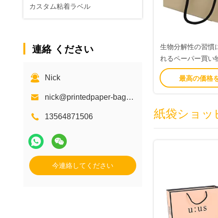
カスタム粘着ラベル
生物分解性の習慣
連絡 ください
れるペーパー買い
ラフト紙
Nick
最高の価格
nick@printedpaper-bags.com
紙袋ショッ
13564871506
今連絡してください