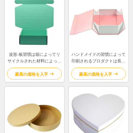
波形-板習慣は箱によってリ
ハンドメイドの習慣によって
サイクルされた材料によって
印刷されるプロダクトは長方
カスタマイズされた色を印刷
形の形のサイズ330 * 330 *
しました
195mmを囲みます
最高の価格を入手
最高の価格を入手