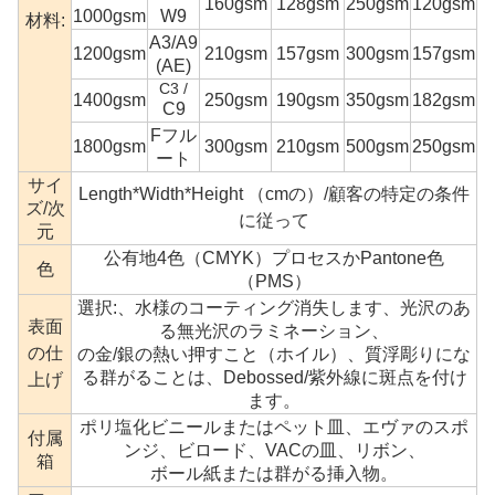
160gsm
128gsm
250gsm
120gsm
1000gsm
W9
材料:
A3/A9
1200gsm
210gsm
157gsm
300gsm
157gsm
(AE)
C3 /
1400gsm
250gsm
190gsm
350gsm
182gsm
C9
Fフル
1800gsm
300gsm
210gsm
500gsm
250gsm
ート
サイ
Length*Width*Height （cmの）/顧客の特定の条件
ズ/次
に従って
元
公有地4色（CMYK）プロセスかPantone色
色
（PMS）
選択:、水様のコーティング消失します、
光沢のあ
表面
る無光沢のラミネーション、
の仕
の金/銀の熱い押すこと（ホイル）、質浮彫りにな
る群がることは、Debossed/紫外線に斑点を付け
上げ
ます。
ポリ塩化ビニールまたはペット皿、エヴァのスポ
付属
ンジ、ビロード、
VACの皿、リボン、
箱
ボール紙または群がる挿入物。