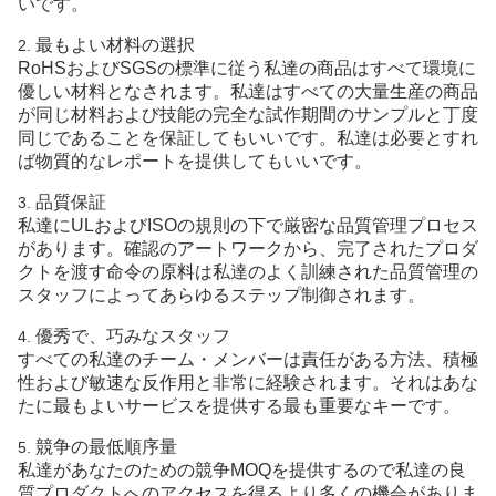
いです。
最もよい材料の選択
2.
RoHSおよびSGSの標準に従う私達の商品はすべて環境に
優しい材料となされます。私達はすべての大量生産の商品
が同じ材料および技能の完全な試作期間のサンプルと丁度
同じであることを保証してもいいです。私達は必要とすれ
ば物質的なレポートを提供してもいいです。
品質保証
3.
私達にULおよびISOの規則の下で厳密な品質管理プロセス
があります。確認のアートワークから、完了されたプロダ
クトを渡す命令の原料は私達のよく訓練された品質管理の
スタッフによってあらゆるステップ制御されます。
優秀で、巧みなスタッフ
4.
すべての私達のチーム・メンバーは責任がある方法、積極
性および敏速な反作用と非常に経験されます。それはあな
たに最もよいサービスを提供する最も重要なキーです。
競争の最低順序量
5.
私達があなたのための競争MOQを提供するので私達の良
質プロダクトへのアクセスを得るより多くの機会がありま