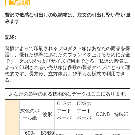
製品説明
贅沢で敏感な引出しの収納箱は、注文の引出し堅い堅い囲
みます
記述:
習慣によって印刷されるプロダクト箱はあなたの商品を保
護し、優れた標準にあなたのブランドを上げるために完全
です。3つの形およびサイズで利用できる、私達の習慣に
よって印刷される小売り箱は多数の製品タイプにとって理
想的です。長方形、立方体および平らな様式で利用でき
る。
あなたの参照のある技術的なデータはここにあります:
C1Sの
C2Sの
灰色のボ
アート
アート
波形
CCNB
特殊紙
ール紙
ペーパ
ペーパ
ー
ー
600-
B3/B9