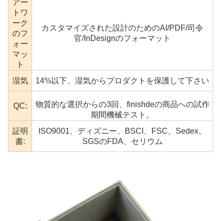
アー
トワ
ーク
カスタマイズされた設計のためのAI/PDF/司令
のフ
官/InDesignのフォーマット
ォー
マッ
ト
湿気
14%以下、湿気からプロダクトを保護して下さい
物質的な選択からの3回、finishdeの商品への試作
QC:
期間機械テスト。
証明
ISO9001、ディズニー、BSCI、FSC、Sedex、
書:
SGSのFDA、セリウム