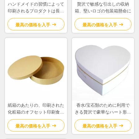
ハンドメイドの習慣によって
贅沢で敏感な引出しの収納
印刷されるプロダクトは長方
箱、堅いロゴの包装箱懸命に
形の形のサイズ330 * 330 *
195mmを囲みます
最高の価格を入手
最高の価格を入手
紙箱のあたりの、印刷された
香水/宝石類のために利用で
化粧箱のオフセット印刷食品
きる贅沢で豪華なハート形の
包装
ギフト用の箱さまざまな色
最高の価格を入手
最高の価格を入手