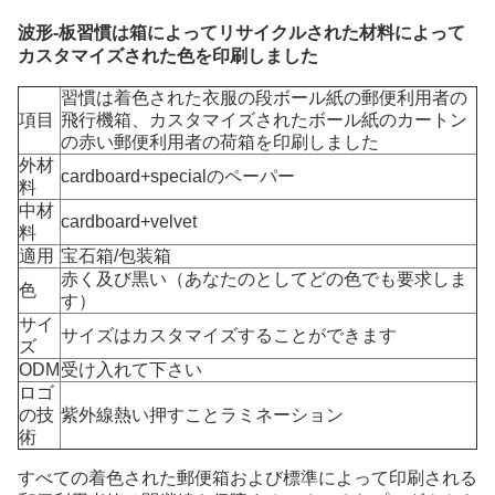
波形-板習慣は箱によってリサイクルされた材料によって
カスタマイズされた色を印刷しました
習慣は着色された衣服の段ボール紙の郵便利用者の
項目
飛行機箱、カスタマイズされたボール紙のカートン
の赤い郵便利用者の荷箱を印刷しました
外材
cardboard+specialのペーパー
料
中材
cardboard+velvet
料
適用
宝石箱/包装箱
赤く及び黒い（あなたのとしてどの色でも要求しま
色
す）
サイ
サイズはカスタマイズすることができます
ズ
ODM
受け入れて下さい
ロゴ
の技
紫外線熱い押すことラミネーション
術
すべての着色された郵便箱および標準によって印刷される