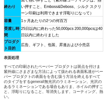
黒く熱い押すこと（紫外線コーティングは、熱
終わり
い押すこと、Emboss&Deboss、シルク スクリ
ーン印刷は利用できます浮彫りになって）
容量
1ヶ月あたりの2つの何百万
受渡し時
25日以内に終わった50,000pcs 200,000pcsは40
間
日以内に終わりました
プロダク
広告、ギフト、包装、昇進および小売店
ト目的
表面処理
すべての印刷されたペーパー プロダクトは斑点を付けま
紫外線にさまざまな方法によって扱われる表面私達がペー
パー プロダクトの表面をを含む扱う方法を終えるすべて
のタイプをするgenerall無光沢のラミネーション、光沢の
あるラミネーションである場合もありま、ホイルの押すこ
と、浮彫りになること、等消失します、コーティング、熱
い。