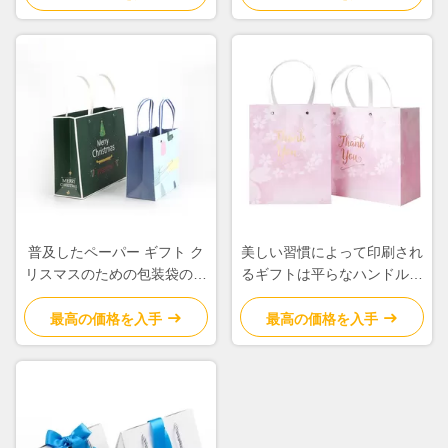
普及したペーパー ギフト ク
美しい習慣によって印刷され
リスマスのための包装袋の生
るギフトは平らなハンドルと
物分解性のカスタマイズされ
の滑らかなカスタマイズされ
た重量
たロゴを袋に入れます
最高の価格を入手
最高の価格を入手