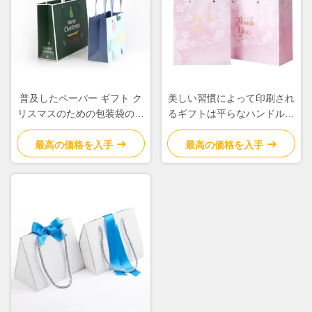
普及したペーパー ギフト ク
美しい習慣によって印刷され
リスマスのための包装袋の生
るギフトは平らなハンドルと
物分解性のカスタマイズされ
の滑らかなカスタマイズされ
た重量
たロゴを袋に入れます
最高の価格を入手
最高の価格を入手