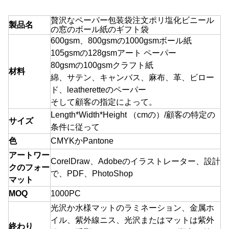
贅沢なペーパー包装袋注文ポリ塩化ビニール
製品名
の窓のボール紙のギフト袋
600gsm、800gsmの1000gsmボール紙
105gsmの128gsmアート ペーパー
80gsmの100gsm
クラフト紙
材料
綿、サテン、キャンバス、麻布、革、ビロー
ド、leatheretteのペーパー
そして顧客の指定
によって。
Length*Width*Height （cmの）/顧客の特定の
サイズ
条件に従って
色
CMYKかPantone
アートワー
CorelDraw、Adobeのイラストレーター、設計
クのフォー
で、PDF、PhotoShop
マット
MOQ
1000
PC
光沢か水様マットのラミネーション、金属ホ
イル、紫外線ニス、光沢またはマットは紫外
終わり