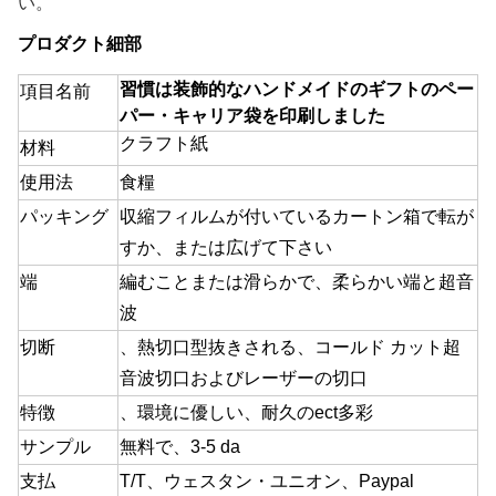
い。
プロダクト細部
習慣は装飾的なハンドメイドのギフトのペー
項目名前
パー・キャリア袋を印刷しました
クラフト紙
材料
使用法
食糧
パッキング
収縮フィルムが付いているカートン箱で転が
すか、または広げて下さい
端
編むことまたは滑らかで、柔らかい端と超音
波
切断
、熱切口型抜きされる、コールド カット超
音波切口およびレーザーの切口
特徴
、環境に優しい、耐久のect多彩
サンプル
無料で
、3-5 da
支払
T/T、ウェスタン・ユニオン、Paypal