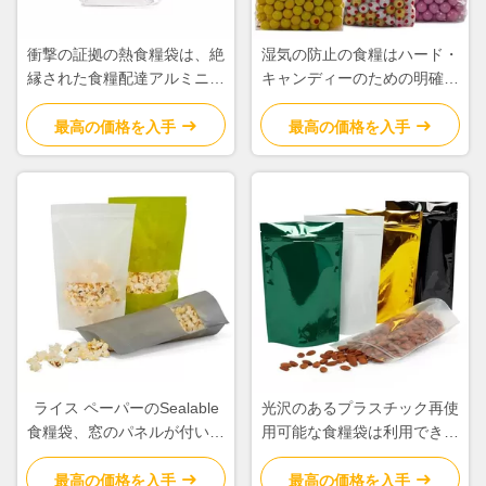
衝撃の証拠の熱食糧袋は、絶
湿気の防止の食糧はハード・
縁された食糧配達アルミニウ
キャンディーのための明確な
ム フィルム材料を袋に入れ
チェロのポリプロピレン材料
ます
を袋に入れます
最高の価格を入手
最高の価格を入手
ライス ペーパーのSealable
光沢のあるプラスチック再使
食糧袋、窓のパネルが付いて
用可能な食糧袋は利用できる
いる真空の食糧貯蔵袋
袋のさまざまな色を立てます
最高の価格を入手
最高の価格を入手