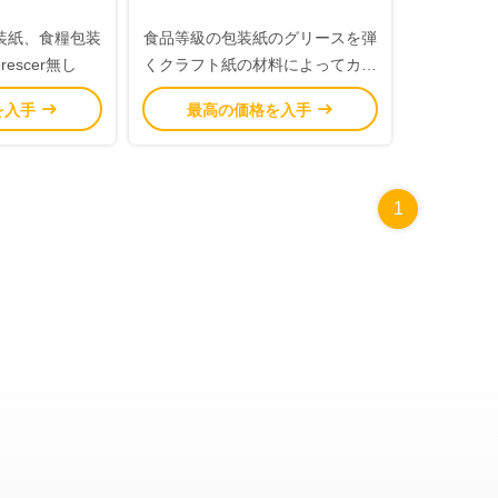
装紙、食糧包装
食品等級の包装紙のグリースを弾
rescer無し
くクラフト紙の材料によってカス
タマイズされるサイズ
を入手
最高の価格を入手
1