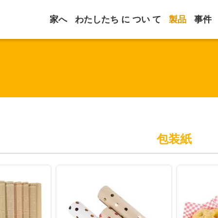
家へ
わたしたち に つい て
製品
事件
包装紙