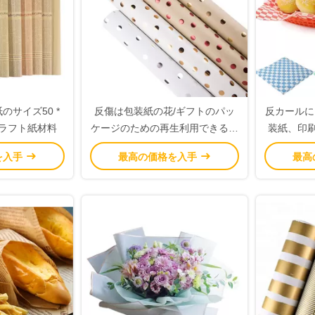
装紙のサイズ50 *
反傷は包装紙の花/ギフトのパッ
反カールに
クラフト紙材料
ケージのための再生利用できる木
装紙、印刷
材パルプ紙に点を打ちます
を入手
最高の価格を入手
最高