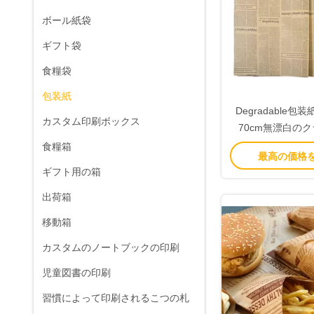
ボール紙袋
ギフト袋
食糧袋
包装紙
Degradable包
カスタム印刷ボックス
70cm無漂白の
食糧箱
最高の価格
ギフト用の箱
出荷箱
移動箱
カスタムのノートブックの印刷
児童図書の印刷
習慣によって印刷されるこつの札