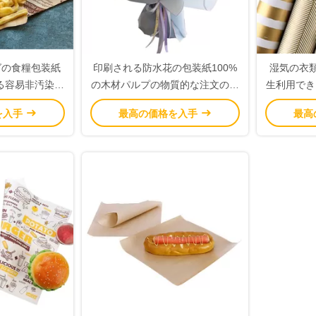
グの食糧包装紙
印刷される防水花の包装紙100%
湿気の衣
る容易非汚染を
の木材パルプの物質的な注文のロ
生利用でき
します
ゴ
ホ
を入手
最高の価格を入手
最高