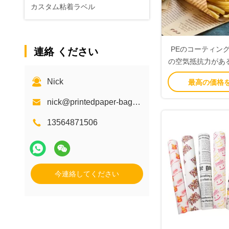
カスタム粘着ラベル
PEのコーティン
連絡 ください
の空気抵抗力があ
きれいに
Nick
最高の価格
nick@printedpaper-bags.com
13564871506
今連絡してください