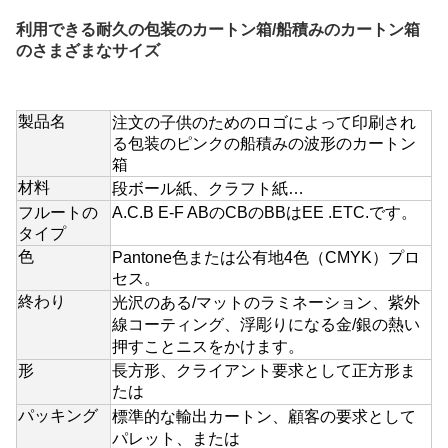
利用できる耐久の包装のカートン箱/船積みのカートン箱
のさまざまなサイズ
製品名
注文の子供のためのロゴによって印刷され
る包装のピンクの船積みの波形のカートン
箱
材料
段ボール紙、クラフト紙…
フルートの
A.C.B E-F ABのCBのBBはEE .ETC.です。
タイプ
色
Pantone色または公有地4色（CMYK）プロ
セス。
終わり
光沢のある/マットのラミネーション、紫外
線
コーティング
、浮彫りになる金/銀の
熱い
押すことニスをかけます。
形
長方形、クライアント要求として正方形ま
たは
パッキング
標準的な輸出カートン、顧客の要求として
パレット、または